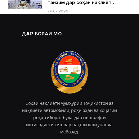
танзим дар соҳаи нақлиёт
Қурбонзода Д.Қ.ба муносибати
24.07.2026
Рӯзи кормандони соҳаи нақлиёт
ДАР БОРАИ МО
Соҳаи нақлиёти Ҷумҳурии Тоҷикистон аз
нақлиёти автомобилӣ, роҳи оҳан ва хоҷагии
роҳҳо иборат буда, дар пешрафти
иқтисодиёти кишвар нақши ҳалкунанда
мебозад.