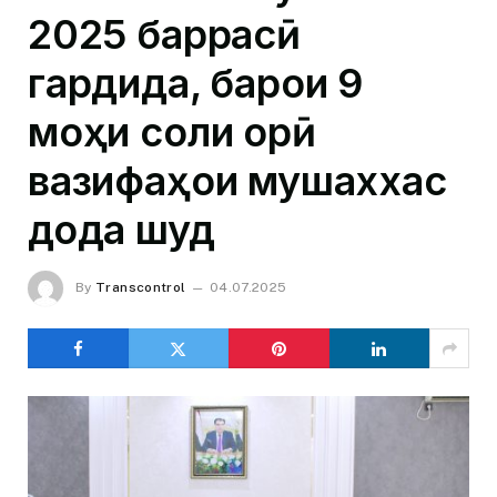
2025 баррасӣ
гардида, барои 9
моҳи соли ҷорӣ
вазифаҳои мушаххас
дода шуд
By
Transcontrol
04.07.2025