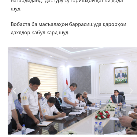
нагардиданд, дастуру супоришҳои қатъӣ дода
шуд.
Вобаста ба масъалаҳои баррасишуда қарорҳои
дахлдор қабул кард шуд.