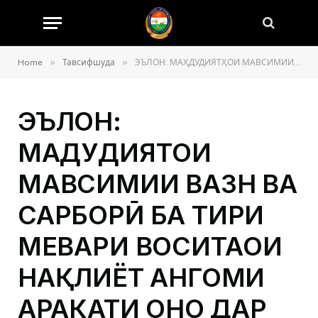
»
»
Home
Тавсифшуда
ЭЪЛОН: МАҲДУДИЯТҲОИ МАВСИМИИ ВАЗН ВА САРБОРӢ БА ТИРИ МЕҲВАРИ ВОСИТАҲОИ НАҚЛИЁТ ҲАНГОМИ ҲАРАКАТИ ОНҲО ДАР РОҲҲОИ АВТОМОБИЛГАРДИ ИСТИФОДАИ УМУМ ОҒОЗ ГАРДИД
ЭЪЛОН:
МАҲДУДИЯТҲОИ
МАВСИМИИ ВАЗН ВА
САРБОРӢ БА ТИРИ
МЕҲВАРИ ВОСИТАҲОИ
НАҚЛИЁТ ҲАНГОМИ
ҲАРАКАТИ ОНҲО ДАР