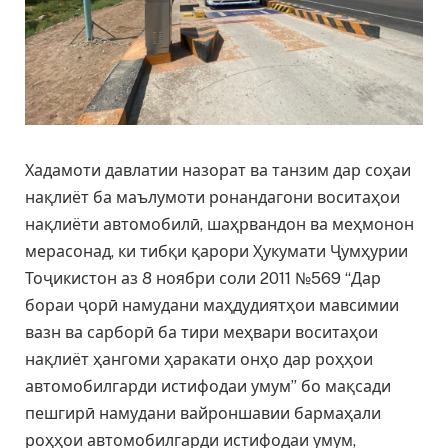
Хадамоти давлатии назорат ва танзим дар соҳаи
нақлиёт ба маълумоти ронандагони воситаҳои
нақлиёти автомобилӣ, шаҳрвандон ва меҳмонон
мерасонад, ки тибқи қарори Ҳукумати Ҷумҳурии
Тоҷикистон аз 8 ноябри соли 2011 №569 “Дар
бораи ҷорӣ намудани маҳдудиятҳои мавсимии
вазн ва сарборӣ ба тири меҳвари воситаҳои
нақлиёт ҳангоми ҳаракати онҳо дар роҳҳои
автомобилгарди истифодаи умум” бо мақсади
пешгирӣ намудани вайроншавии бармаҳали
роҳҳои автомобилгарди истифодаи умум,