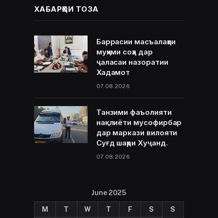
ХАБАРҲОИ ТОЗА
Баррасии масъалаҳои
муҳими соҳа дар
ҷаласаи назоратии
Хадамот
07.08.2026
Танзими фаъолияти
нақлиёти мусофирбар
дар маркази вилояти
Суғд шаҳри Хуҷанд.
07.08.2026
June 2025
M
T
W
T
F
S
S