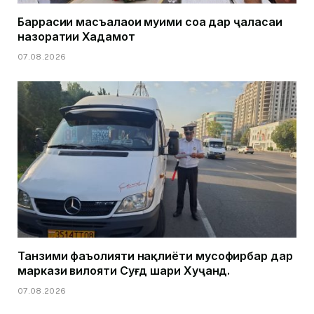
Баррасии масъалаҳои муҳими соҳа дар ҷаласаи
назоратии Хадамот
07.08.2026
Танзими фаъолияти нақлиёти мусофирбар дар
маркази вилояти Суғд шаҳри Хуҷанд.
07.08.2026