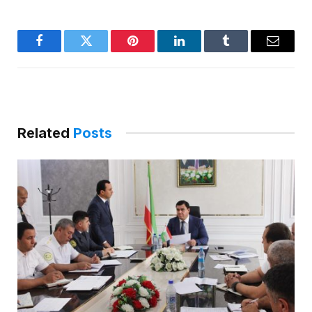
Facebook
Twitter
Pinterest
LinkedIn
Tumblr
Email
Related
Posts