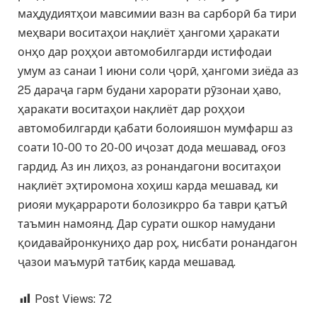
маҳдудиятҳои мавсимии вазн ва сарборӣ ба тири
меҳвари воситаҳои нақлиёт ҳангоми ҳаракати
онҳо дар роҳҳои автомобилгарди истифодаи
умум аз санаи 1 июни соли ҷорӣ, ҳангоми зиёда аз
25 дараҷа гарм будани харорати рӯзонаи ҳаво,
ҳаракати воситаҳои нақлиёт дар роҳҳои
автомобилгарди қабати болоияшон мумфарш аз
соати 10-00 то 20-00 иҷозат дода мешавад, оғоз
гардид. Аз ин лиҳоз, аз ронандагони воситаҳои
нақлиёт эҳтиромона хоҳиш карда мешавад, ки
риояи муқаррароти болозикрро ба таври қатъӣ
таъмин намоянд. Дар сурати ошкор намудани
қоидавайронкуниҳо дар роҳ, нисбати ронандагон
ҷазои маъмурӣ татбиқ карда мешавад.
Post Views:
72