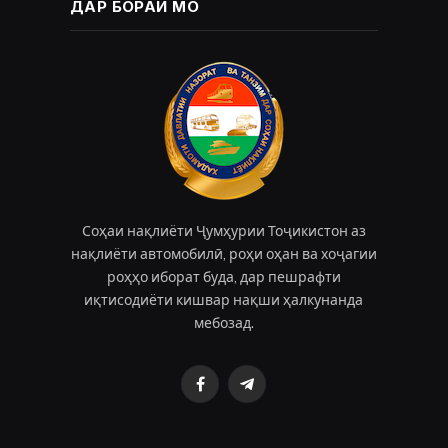
ДАР БОРАИ МО
Соҳаи нақлиёти Ҷумҳурии Тоҷикистон аз
нақлиёти автомобилӣ, роҳи оҳан ва хоҷагии
роҳҳо иборат буда, дар пешрафти
иқтисодиёти кишвар нақши ҳалкунанда
мебозад.
Facebook
Telegram