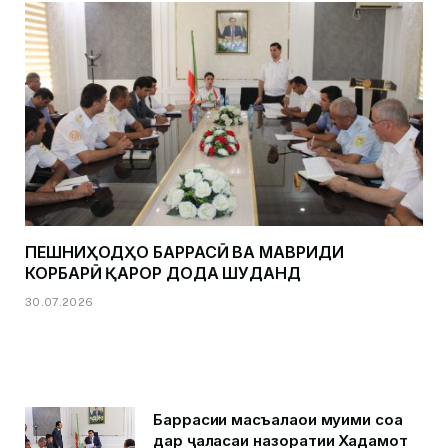
ПЕШНИҲОДҲО БАРРАСӢ ВА МАВРИДИ
КОРБАРӢ ҚАРОР ДОДА ШУДАНД
30.07.2026
Баррасии масъалаҳои муҳими соҳа
дар ҷаласаи назоратии Хадамот