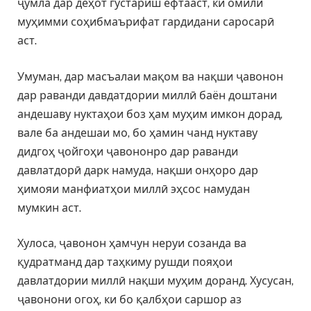
ҷумла дар деҳот густариш ёфтааст, ки омили
муҳимми соҳибмаърифат гардидани саросарӣ
аст.
Умуман, дар масъалаи мақом ва нақши ҷавонон
дар раванди давдатдории миллӣ баён доштани
андешаву нуктаҳои боз ҳам муҳим имкон дорад,
вале ба андешаи мо, бо ҳамин чанд нуктаву
дидгоҳ ҷойгоҳи ҷавононро дар раванди
давлатдорӣ дарк намуда, нақши онҳоро дар
ҳимояи манфиатҳои миллӣ эҳсос намудан
мумкин аст.
Хулоса, ҷавонон ҳамчун неруи созанда ва
қудратманд дар таҳкиму рушди пояҳои
давлатдории миллӣ нақши муҳим доранд. Хусусан,
ҷавонони огоҳ, ки бо қалбҳои саршор аз