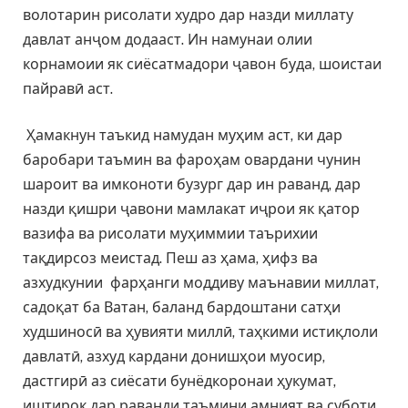
волотарин рисолати худро дар назди миллату
давлат анҷом додааст. Ин намунаи олии
корнамоии як сиёсатмадори ҷавон буда, шоистаи
пайравӣ аст.
Ҳамакнун таъкид намудан муҳим аст, ки дар
баробари таъмин ва фароҳам овардани чунин
шароит ва имконоти бузург дар ин раванд, дар
назди қишри ҷавони мамлакат иҷрои як қатор
вазифа ва рисолати муҳиммии таърихии
тақдирсоз меистад. Пеш аз ҳама, ҳифз ва
азхудкунии фарҳанги моддиву маънавии миллат,
садоқат ба Ватан, баланд бардоштани сатҳи
худшиносӣ ва ҳувияти миллӣ, таҳкими истиқлоли
давлатӣ, азхуд кардани донишҳои муосир,
дастгирӣ аз сиёсати бунёдкоронаи ҳукумат,
иштирок дар раванди таъмини амният ва суботи