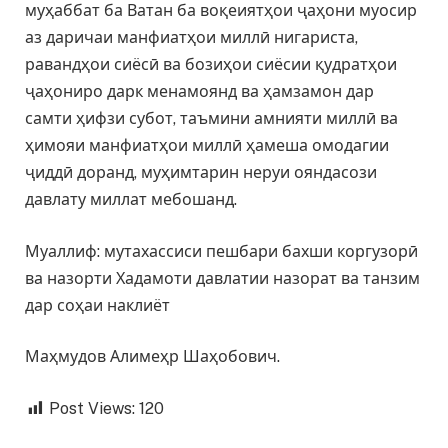
муҳаббат ба Ватан ба воқеиятҳои ҷаҳони муосир
аз даричаи манфиатҳои миллӣ нигариста,
равандҳои сиёсӣ ва бозиҳои сиёсии қудратҳои
ҷаҳониро дарк менамоянд ва ҳамзамон дар
самти ҳифзи субот, таъмини амнияти миллӣ ва
ҳимояи манфиатҳои миллӣ ҳамеша омодагии
ҷиддӣ доранд, муҳимтарин неруи ояндасози
давлату миллат мебошанд.
Муаллиф: мутахассиси пешбари бахши коргузорӣ
ва назорти Хадамоти давлатии назорат ва танзим
дар соҳаи наклиёт
Маҳмудов Алимеҳр Шаҳобович.
Post Views:
120