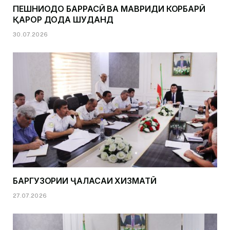
ПЕШНИҲОДҲО БАРРАСӢ ВА МАВРИДИ КОРБАРӢ
ҚАРОР ДОДА ШУДАНД
30.07.2026
БАРГУЗОРИИ ҶАЛАСАИ ХИЗМАТӢ
27.07.2026