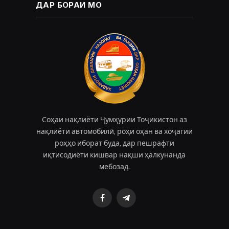
ДАР БОРАИ МО
Соҳаи нақлиёти Ҷумҳурии Тоҷикистон аз
нақлиёти автомобилӣ, роҳи оҳан ва хоҷагии
роҳҳо иборат буда, дар пешрафти
иқтисодиёти кишвар нақши ҳалкунанда
мебозад.
Facebook
Telegram