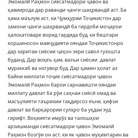
Эмомалӣ Раҳмон сиёсатмадори ҷавон ва
қавиирода дар раванди ҷанги шаҳрвандӣ аст. Ба
ҳама маълум аст, ки Ҷумҳурии Тоҷикистон дар
замони ҷанги шаҳрвандӣ ба гирдоби моҷарои
ҳалокатоваре ворид гардида буд, ки бештари
коршиносон мавҷудияти ояндаи Тоҷикистонро
дар харитаи сиёсии ҷаҳон зери савол гузошта
буданд. Дар воқеъ ҳам, вазъи сиёсии давлат
мураккаб ва ногувор буд. Дар ҳамин ҳолат аз
байни миллати тоҷик сиёсатмадори ҷавон
Эмомалӣ Раҳмон барои сарнавишти ояндаи
миллату давлат ба рӯи саҳнаи сиёсӣ омад ва
масъулияти таърихии тақдирсоз яъне, ҳифзи
давлат ва барқарории сулҳро ба уҳдаи худ
гирифт. Воқеияти имрӯз ва талошҳои
арзишманди сиёсатмадори ҷавон Эмомалӣ
Раҳмон бозгӯи он аст, ки як ҷавон муҳимтарин ва