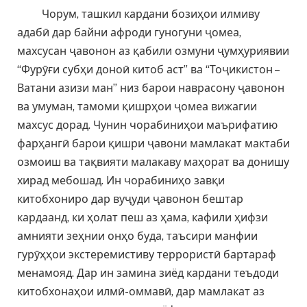
Чорум, ташкил кардани бозиҳои илмиву
адабӣ дар байни афроди гуногуни ҷомеа,
махсусан ҷавонон аз қабили озмуни ҷумҳуриявии
“Фурӯғи субҳи доноӣ китоб аст” ва “Тоҷикистон –
Ватани азизи ман” низ барои наврасону ҷавонон
ва умуман, тамоми қишрҳои ҷомеа вижагии
махсус дорад. Чунин чорабиниҳои маърифатию
фарҳангӣ барои қишри ҷавони мамлакат мактаби
озмоиш ва тақвияти малакаву маҳорат ва донишу
хирад мебошад. Ин чорабиниҳо завқи
китобхониро дар вуҷуди ҷавонон бештар
кардаанд, ки ҳолат пеш аз ҳама, кафили ҳифзи
амнияти зеҳнии онҳо буда, таъсири манфии
гурӯҳҳои экстеремистиву террористӣ бартараф
менамояд. Дар ин замина зиёд кардани теъдоди
китобхонаҳои илмӣ-оммавӣ, дар мамлакат аз