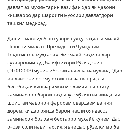
давлат аз муҳимтарин вазифаи ҳар як ҷавони
кишварро дар шароити муосири давлатдорӣ
ташкил медиҳад.
Дар ин маврид Асосгузори сулҳу ваҳдати миллӣ –
Пешвои миллат, Президенти Ҷумҳурии
Тоҷикистон муҳтарам Эмомалӣ Раҳмон дар
суханронии худ ба ифтихори Рӯзи дониш
(01.09.2019) чунин ибрози андеша намуданд: “Дар
ин даврони орому осоишта ва пешрафти
бесобиқаи кишварамон мо ҳамаи шароиту
заминаҳоро барои таҳсилу омӯзиш ва зиндагии
шоистаи ҷавонон фароҳам овардаем ва ният
дорем, ки дар оянда барои насли ояндасоз
заминаҳои боз ҳам беҳтарро муҳайё кунем. Дар
оғози соли нави таҳсил, яъне дар рӯзе, ки мо ба