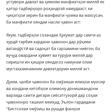
устувори давлат ва ҳимояи манфиатҳои миллӣ як
қатор тадбирҳоро роҳандозӣ намудааст, ки
ҷиҳатҳои зерин ба манфиати ҷомеа ва махсусан,
ба манфиати ояндаи насли ҷавон аст:
Якум, тадбирҳои созандаи Ҳукумат дар самти аз
хурдӣ тарбия кардани ҷавонон дар рӯҳияи
ватандӯстӣ ва садоқат ба сарзамини ниёгон, ба
вуҷуд овардани ҳувият ва ғурури миллӣ дар
сиришти ин қишри ояндасоз намунаи олии
мустаҳкамнамоии давлатдории миллӣ аст.
Дуюм, ҷалби ҷавонон ба омӯзиши илмҳои муосир
ва хондани китобҳои олимону донишмандони
варзида самти дигари сиёсатгузорӣ дар соҳаи
ҷавононро ташкил меиҳад. Эълон гардидани
“Бистсолаи омӯзиш ва рушди фанҳои