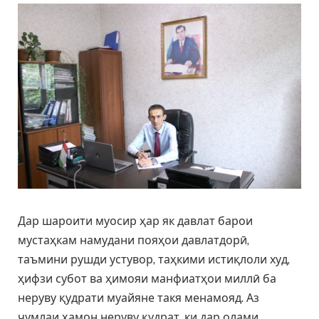
Дар шароити муосир ҳар як давлат барои
мустаҳкам намудани пояҳои давлатдорӣ,
таъмини рушди устувор, таҳкими истиқлоли худ,
ҳифзи субот ва ҳимояи манфиатҳои миллӣ ба
неруву қудрати муайяне такя менамояд. Аз
ҷумлаи ҳамон неруву қудрат, ки дар олами