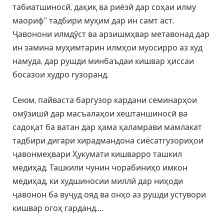
табиатшиносӣ, дақиқ ва риёзӣ дар соҳаи илму
маориф” тадбири муҳим дар ин самт аст.
Ҷавонони илмдӯст ва арзишмҳвар метавонад дар
ин замина муҳимтарин илмҳои муосирро аз худ
намуда, дар рушди минбаъдаи кишвар ҳиссаи
босазои худро гузоранд.
Сеюм, пайваста баргузор кардани семинарҳои
омӯзишӣ дар масъалаҳои хештаншиносӣ ва
садоқат ба ватан дар ҳама қаламрави мамлакат
тадбири дигари хирадмандона сиёсатгузориҳои
ҷавонмеҳвари Ҳукумати кишварро ташкил
медиҳад. Ташкили чунин чорабиниҳо имкон
медиҳад, ки худшиносии миллӣ дар ниҳоди
ҷавонон ба вуҷуд ояд ва онҳо аз рушди устувори
кишвар огоҳ гарданд….