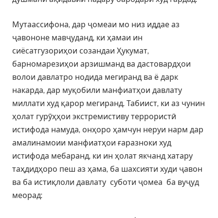
Мутаассифона, дар ҷомеаи мо низ иддае аз
ҷавононе мавҷуданд, ки ҳамаи ин
сиёсатгузориҳои созандаи Ҳукумат,
барномарезиҳои арзишманд ва дастовардҳои
волои давлатро нодида мегиранд ва ё дарк
накарда, дар муқобили манфиатҳои давлату
миллати худ қарор мегиранд. Табиист, ки аз чунин
ҳолат гурӯҳҳои экстремистиву террористӣ
истифода намуда, онҳоро ҳамчун неруи нарм дар
амалинамоии манфиатҳои ғаразноки худ
истифода мебаранд, ки ин ҳолат якчанд хатару
таҳдидҳоро пеш аз ҳама, ба шахсияти худи ҷавон
ва ба истиқлоли давлату суботи ҷомеа ба вуҷуд
меорад: