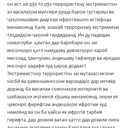
он аст, ки рӯз то рӯз террористону экстремистон
аз василаҳои муосири рушд барои густариш ва
ҷаҳонишавии дидгоҳи ифротиашон истифода
менамоянд. Бале, алакай терроризму экстремизм
таҳдидҳои ҷаҳонӣ гардидаанд. Ин ду падидаи
номатлуби ҳамтан дар баробари он, ки
инсонҳоро қатл намудаву давлатҳоро хароб
месозад, ҳамчунин, андешаву тафаккур ва иродаи
инсонро ҳадафи худ қарор додааст.
Экстремистону террористон, ки мутахассисони
касбӣ ва равоншиносони варзидаро дар ихтиёр
доранд, ба василаи сомонаҳои интернетӣ ва
шабакаҳои иҷтимоӣ кӯшиш менамоянд, зеҳни як
ҷавонро фирефтаи андешаҳои ифротии худ
намоянд ва он ба ҳайси як ифротӣ тарбия
гирифта, дар дохили ватан ҳатто дар дохили оила
душмани ақидавии падару бародари худ гардад.