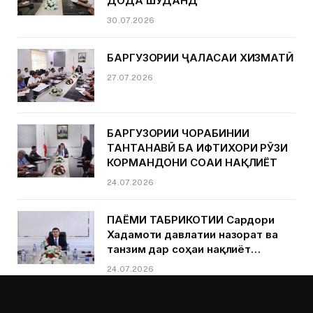
ДОДА ШУДАНД
30.07.2026
БАРГУЗОРИИ ҶАЛАСАИ ХИЗМАТӢ
27.07.2026
БАРГУЗОРИИ ЧОРАБИНИИ
ТАНТАНАВӢ БА ИФТИХОРИ РӮЗИ
КОРМАНДОНИ СОҲАИ НАҚЛИЁТ
24.07.2026
ПАЁМИ ТАБРИКОТИИ Сардори
Хадамоти давлатии назорат ва
танзим дар соҳаи нақлиёт
Қурбонзода Д.Қ.ба муносибати
24.07.2026
Рӯзи кормандони соҳаи нақлиёт