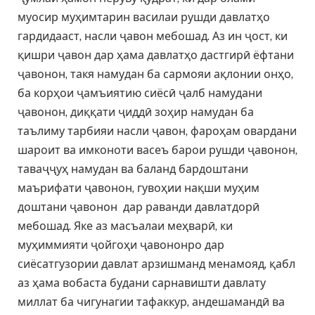
муосир муҳимтарин василаи рушди давлатҳо
гардидааст, насли ҷавон мебошад. Аз ин ҷост, ки
қишри ҷавон дар ҳама давлатҳо дастгирӣ ёфтани
ҷавонон, такя намудан ба сармояи ақлонии онҳо,
ба корҳои ҷамъиятию сиёсӣ ҷалб намудани
ҷавонон, диққати ҷиддӣ зоҳир намудан ба
таълиму тарбияи насли ҷавон, фароҳам овардани
шароит ва имконоти васеъ барои рушди ҷавонон,
таваҷҷуҳ намудан ва баланд бардоштани
маърифати ҷавонон, гувоҳии нақши муҳим
доштани ҷавонон дар раванди давлатдорӣ
мебошад. Яке аз масъалаи меҳварӣ, ки
муҳиммияти ҷойгоҳи ҷавононро дар
сиёсатгузории давлат арзишманд менамояд, қабл
аз ҳама вобаста будани сарнавишти давлату
миллат ба чигунагии тафаккур, андешамандӣ ва