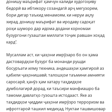
донишу маърифат ҳамчун калиди худогоҳиву
бедорӣ ва ибтикору созандагӣ арҷ мегузорем,
бори дигар таъкид менамоям, ки неруи ақлу
хирад, донишу маърифат ва иродаву садоқат
роҳи шуморо дар идома додани корномаи
бузургони гузаштаи миллати тоҷик равшан хоҳад
кард”.
Мусаллам аст, ки ҷаҳони имрӯзаро бо он ҳама
дастовардҳои бузург ба монанди рушди
босуръати илму техника, андешаҳои ҳамгироӣ аз
қабили ҷаҳонишавӣ, талошҳои таъмини амнияти
саросарӣ, ҳанӯз ҳам хатару таҳдидҳое
думболагирӣ дорад, ки таъсири манфиашро ба
тамоми давлатҳо гузошта истодааст. Яке аз
таҳдидҳои ҷиддии ҷаҳони имрӯзро терроризм ва
ифротгароӣ ташкил медиҳад. Нуктаи ташвишовар