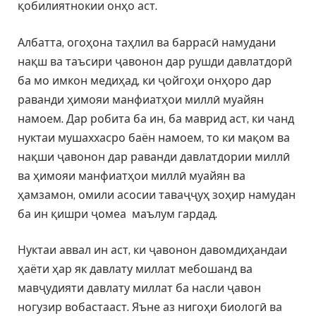
қобилиятнокии онҳо аст.
Албатта, огоҳона таҳлил ва баррасӣ намудани
нақш ва таъсири ҷавонон дар рушди давлатдорӣ
ба мо имкон медиҳад, ки ҷойгоҳи онҳоро дар
раванди ҳимояи манфиатҳои миллӣ муайян
намоем. Дар робита ба ин, ба маврид аст, ки чанд
нуктаи мушаххасро баён намоем, то ки мақом ва
нақши ҷавонон дар раванди давлатдории миллӣ
ва ҳимояи манфиатҳои миллӣ муайян ва
ҳамзамон, омили асосии таваҷҷуҳ зоҳир намудан
ба ин қишри ҷомеа маълум гардад.
Нуктаи аввал ин аст, ки ҷавонон давомдиҳандаи
ҳаёти ҳар як давлату миллат мебошанд ва
мавҷудияти давлату миллат ба насли ҷавон
ногузир вобастааст. Яъне аз нигоҳи биологӣ ва