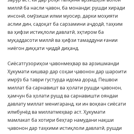
миллӣ ба насли ҷавон, ба монанди: рушди хиради
инсонӣ, омӯзиши илми муосир, дарки моҳияти
аслии дин, садоқат ба сарзамини аҷдодӣ, таҳким
ва ҳифзи истиқлоли давлатӣ, эҳтиром ба
муқаддасоти миллӣ ва ҳифзи тамаддуни ғании
ниёгон диққати ҷиддӣ диҳанд.
Сиёсатгузориҳои ҷавонмеҳвар ва арзишманди
Ҳукумати кишвар дар соҳаи ҷавонон дар шароити
имрӯз ба таври густурда идома дорад. Пешвои
миллат ба сарнавишт ва ҳолати рушди ҷавонон,
ҳамчун ба ҳолати рушд ва сарнавишти ояндаи
давлату миллат менигаранд, ки ин воқеан сиёсати
илмбунёд ва миллатмеҳвар аст. Ҳукумати
мамлакат ба хотири беҳтар намудани нақши
ҷавонон дар таҳкими истиқлоли давлатӣ, рушди