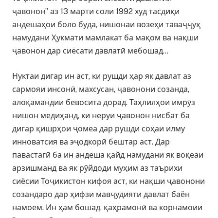
ҷавонон” аз 13 марти соли 1992 худ тасдиқи
андешаҳои боло буда, нишонаи возеҳи таваҷҷуҳ
намудани Ҳукмати мамлакат ба мақом ва нақши
ҷавонон дар сиёсати давлатӣ мебошад…
Нуктаи дигар ин аст, ки рушди ҳар як давлат аз
сармояи инсонӣ, махсусан, ҷавонони созанда,
алоқамандии бевосита дорад. Таҳлилҳои имрӯз
нишон медиҳанд, ки неруи ҷавонон нисбат ба
дигар қишрҳои ҷомеа дар рушди соҳаи илму
инноватсия ва эҷодкорӣ бештар аст. Дар
павастагӣ ба ин андеша қайд намудани як воқеаи
арзишманд ва як рӯйдоди муҳим аз таърихи
сиёсии Тоҷикистон кифоя аст, ки нақши ҷавонони
созандаро дар ҳифзи мавҷудияти давлат баён
намоем. Ин ҳам бошад, қаҳрамонӣ ва корнамоии