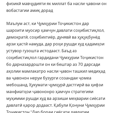
физикӣ мавҷудияти як миллат ба насли ҷавони он
вобастагии амиқ дорад
Маълум аст, ки Ҷумҳурии Тоҷикистон дар
шароити муосир ҳамчун давлати соҳибистиқлол,
демократӣ, соҳибихтиёр, дунявӣ ва ҳуқуқбунёд
арзи ҳастӣ намуда, дар роҳи рушди худ қадамҳои
устувор гузошта истодааст. Баъд аз
соҳибистиқлол гардидани Ҷумҳурии Тоҷикистон
бо дарназардошти он ки бештар аз 70 дарсади
аҳолии мамлакатро насли ҷавон ташкил медиҳад
ва ҷавонон неруи бузурги созандаи ҷомеа
мебошанд, Ҳукумати ҷумҳурӣ дастгирӣ ва ҳифзи
манфиатҳои ҷавононро ҳамчун стратегияи
муҳимми рушди худ ва арзиши меҳварии сиёсати
давлатӣ қарор додааст. Қабули Қонуни Ҷумҳурии
Тоҷикистон “Дар бораи сиёсати давлатии