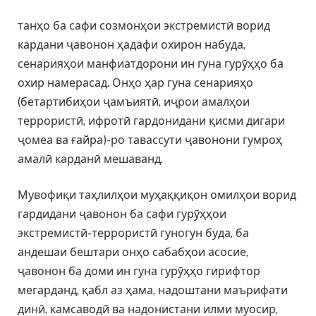
танҳо ба сафи созмонҳои экстремистӣ ворид
кардани ҷавонон ҳадафи охирон набуда,
сенарияҳои манфиатдорони ин гуна гурӯҳҳо ба
охир намерасад. Онҳо ҳар гуна сенарияҳо
(бетартибиҳои ҷамъиятӣ, иҷрои амалҳои
террористӣ, ифротӣ гардонидани қисми дигари
ҷомеа ва ғайра)-ро тавассути ҷавонони гумроҳ
амалӣ карданӣ мешаванд.
Мувофиқи таҳлилҳои муҳаққиқон омилҳои ворид
гардидани ҷавонон ба сафи гурӯҳҳои
экстремистӣ-террористӣ гуногун буда, ба
андешаи бештари онҳо сабабҳои асосие,
ҷавонон ба доми ин гуна гурӯҳҳо гирифтор
мегарданд, қабл аз ҳама, надоштани маърифати
динӣ, камсаводӣ ва надонистани илми муосир,