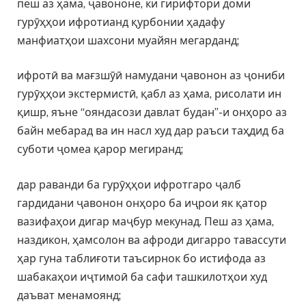
пеш аз ҳама, ҷавононе, ки гирифтори доми
гурӯҳҳои ифротианд қурбонии ҳадафу
манфиатҳои шахсони муайян мегарданд;
ифротӣ ва мағзшӯӣ намудани ҷавонон аз ҷониби
гурӯҳҳои экстермистӣ, қабл аз ҳама, рисолати ин
қишр, яъне “ояндасози давлат будан”-и онҳоро аз
байн мебарад ва ин насл худ дар раъси таҳдид ба
суботи ҷомеа қарор мегиранд;
дар раванди ба гурӯҳҳои ифротгаро ҷалб
гардидани ҷавонон онҳоро ба иҷрои як қатор
вазифаҳои дигар маҷбур мекунад. Пеш аз ҳама,
наздикон, ҳамсолон ва афроди дигарро тавассути
ҳар гуна таблиғоти таъсирнок бо истифода аз
шабакаҳои иҷтимоӣ ба сафи ташкилотҳои худ
даъват менамоянд;