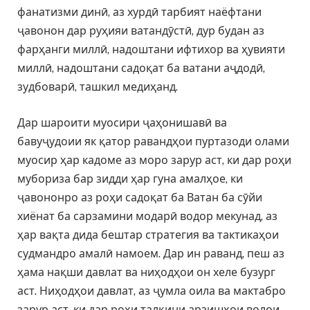
фанатизми динӣ, аз хурдӣ тарбият наёфтани
ҷавонон дар руҳияи ватандӯстӣ, дур будан аз
фарҳанги миллӣ, надоштани ифтихор ва ҳувияти
миллӣ, надоштани садоқат ба ватани аҷдодӣ,
зудбоварӣ, ташкил медиҳанд.
Дар шароити муосири ҷаҳонишавӣ ва
бавуҷудоии як қатор равандҳои пуртазоди олами
муосир ҳар кадоме аз моро зарур аст, ки дар роҳи
мубориза бар зидди ҳар гуна амалҳое, ки
ҷавононро аз роҳи садоқат ба Ватан ба сӯйи
хиёнат ба сарзамини модарӣ водор мекунад, аз
ҳар вақта дида бештар стратегия ва тактикаҳои
судмандро амалӣ намоем. Дар ин раванд, пеш аз
ҳама нақши давлат ва ниҳодҳои он хеле бузург
аст. Ниҳодҳои давлат, аз ҷумла оила ва мактабро
зарур аст, ки дар роҳи талқини арзишҳои волои