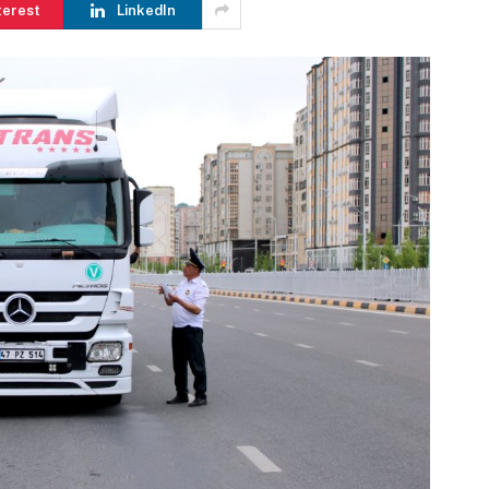
terest
LinkedIn