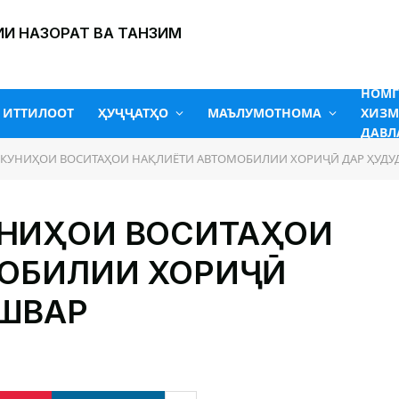
И НАЗОРАТ ВА ТАНЗИМ
НОМ
ИТТИЛООТ
ҲУҶҶАТҲО
МАЪЛУМОТНОМА
ХИЗМ
ДАВЛ
КУНИҲОИ ВОСИТАҲОИ НАҚЛИЁТИ АВТОМОБИЛИИ ХОРИҶӢ ДАР ҲУДУ
УНИҲОИ ВОСИТАҲОИ
МОБИЛИИ ХОРИҶӢ
ШВАР