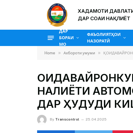
ХАДАМОТИ ДАВЛАТИ
ДАР СОҲАИ НАҚЛИЁТ
ДАР
ФАЪОЛИЯТҲОИ
БОРАИ
НАЗОРАТӢ
МО
»
»
Home
Ахбороти умуми
ҚОИДАВАЙРОН
ҚОИДАВАЙРОНК
НАҚЛИЁТИ АВТО
ДАР ҲУДУДИ КИ
By
Transcontrol
25.04.2025