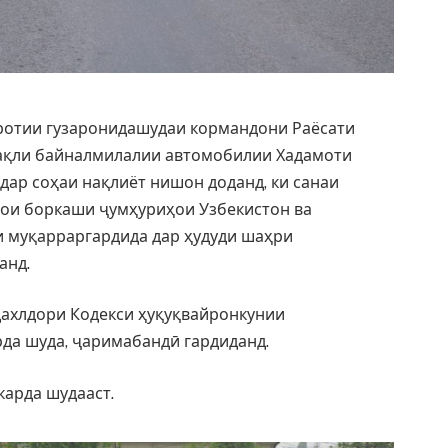
ротии гузаронидашудаи кормандони Раёсати
нақли байналмилалии автомобилии Хадамоти
 дар соҳаи нақлиёт нишон доданд, ки санаи
ҳои боркаши ҷумҳуриҳои Узбекистон ва
и муқарраргардида дар ҳудуди шаҳри
анд.
дахлдори Кодекси ҳуқуқвайронкунии
да шуда, ҷаримабандӣ гардиданд.
карда шудааст.