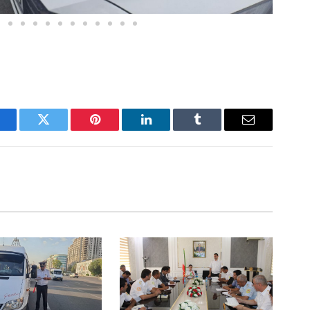
acebook
Twitter
Pinterest
LinkedIn
Tumblr
Email