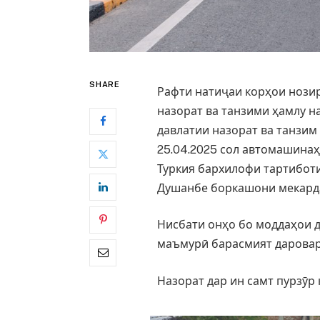
SHARE
Рафти натиҷаи корҳои нози
назорат ва танзими ҳамлу 
давлатии назорат ва танзим
25.04.2025 сол автомашина
Туркия бархилофи тартибот
Душанбе боркашони мекард
Нисбати онҳо бо моддаҳои 
маъмурӣ барасмият даровар
Назорат дар ин самт пурзӯр 