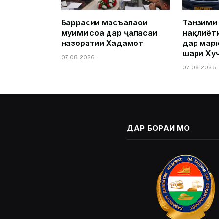
Баррасии масъалаҳои
Танзими
муҳими соҳа дар ҷаласаи
нақлиёт
назоратии Хадамот
дар марк
шаҳри Ху
07.08.2026
07.08.2026
ДАР БОРАИ МО