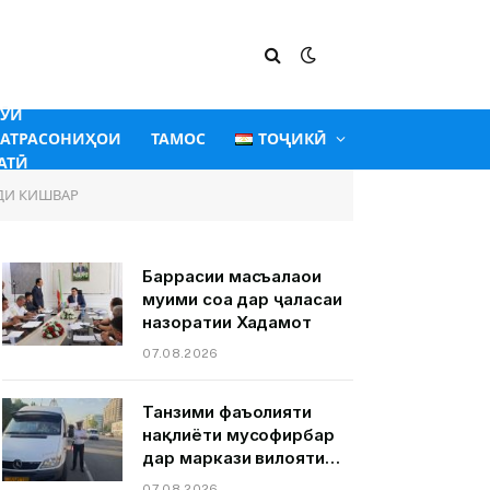
ГӮИ
АТРАСОНИҲОИ
ТАМОС
ТОҶИКӢ
АТӢ
ДИ КИШВАР
Баррасии масъалаҳои
муҳими соҳа дар ҷаласаи
назоратии Хадамот
07.08.2026
Танзими фаъолияти
нақлиёти мусофирбар
дар маркази вилояти
Суғд шаҳри Хуҷанд.
07.08.2026