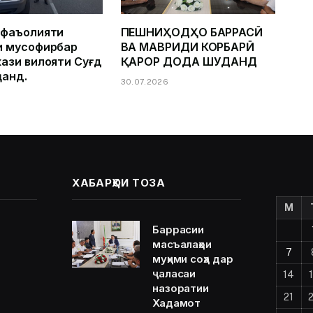
 фаъолияти
ПЕШНИҲОДҲО БАРРАСӢ
и мусофирбар
ВА МАВРИДИ КОРБАРӢ
ази вилояти Суғд
ҚАРОР ДОДА ШУДАНД
ҷанд.
30.07.2026
ХАБАРҲОИ ТОЗА
M
Баррасии
масъалаҳои
7
муҳими соҳа дар
ҷаласаи
14
назоратии
21
Хадамот