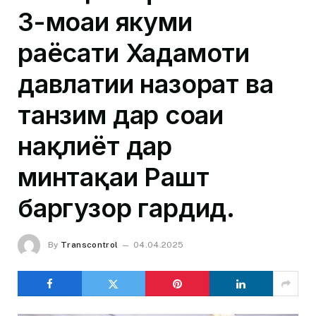
3-моҳаи якуми
раёсати Хадамоти
давлатии назорат ва
танзим дар соҳаи
нақлиёт дар
минтақаи Рашт
баргузор гардид.
By
Transcontrol
04.04.2025