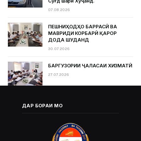
Суғд шаҳри Хуҷанд.
07.08.2026
ПЕШНИҲОДҲО БАРРАСӢ ВА
МАВРИДИ КОРБАРӢ ҚАРОР
ДОДА ШУДАНД
30.07.2026
БАРГУЗОРИИ ҶАЛАСАИ ХИЗМАТӢ
27.07.2026
ДАР БОРАИ МО