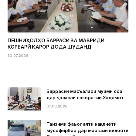
ПЕШНИҲОДҲО БАРРАСӢ ВА МАВРИДИ
КОРБАРӢ ҚАРОР ДОДА ШУДАНД
30.07.2026
Баррасии масъалаҳои муҳими соҳа
дар ҷаласаи назоратии Хадамот
07.08.2026
Танзими фаъолияти нақлиёти
мусофирбар дар маркази вилояти