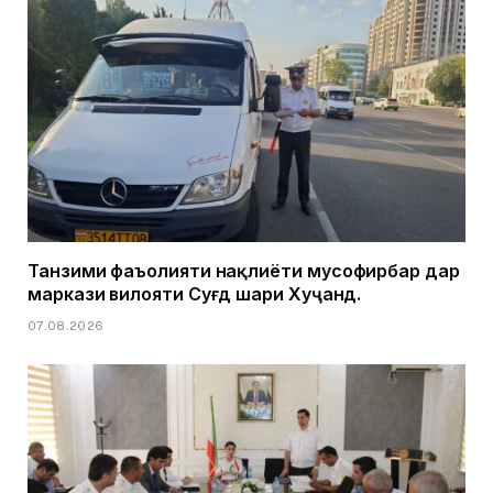
Танзими фаъолияти нақлиёти мусофирбар дар
маркази вилояти Суғд шаҳри Хуҷанд.
07.08.2026