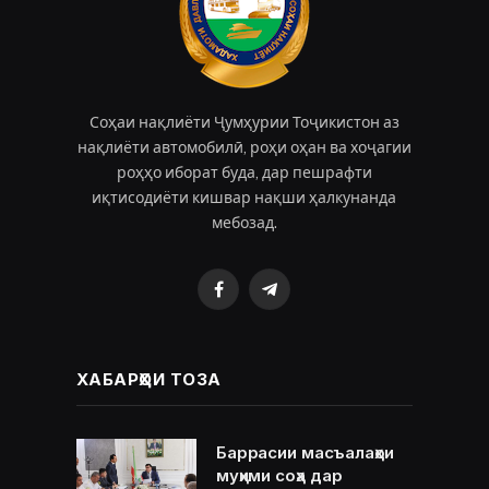
Соҳаи нақлиёти Ҷумҳурии Тоҷикистон аз
нақлиёти автомобилӣ, роҳи оҳан ва хоҷагии
роҳҳо иборат буда, дар пешрафти
иқтисодиёти кишвар нақши ҳалкунанда
мебозад.
Facebook
Telegram
ХАБАРҲОИ ТОЗА
Баррасии масъалаҳои
муҳими соҳа дар