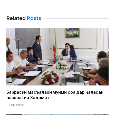
Related
Posts
Баррасии масъалаҳои муҳими соҳа дар ҷаласаи
назоратии Хадамот
07.08.2026