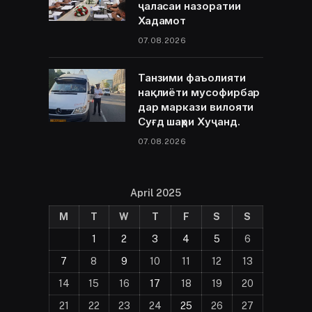
ҷаласаи назоратии
Хадамот
07.08.2026
Танзими фаъолияти
нақлиёти мусофирбар
дар маркази вилояти
Суғд шаҳри Хуҷанд.
07.08.2026
April 2025
M
T
W
T
F
S
S
1
2
3
4
5
6
7
8
9
10
11
12
13
14
15
16
17
18
19
20
21
22
23
24
25
26
27