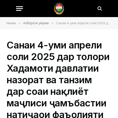
»
»
Home
Ахбороти умуми
Санаи 4-уми апрели соли 2025 дар толори Хадамоти давлатии назорат ва танзим дар соҳаи нақлиёт маҷлиси ҷамъбастии натиҷаҳои фаъолияти 3-моҳаи якуми раёсати Хадамоти давлатии назорат ва танзим дар соҳаи нақлиёт дар минтақаи Рашт баргузор гардид.
Санаи 4-уми апрели
соли 2025 дар толори
Хадамоти давлатии
назорат ва танзим
дар соҳаи нақлиёт
маҷлиси ҷамъбастии
натиҷаҳои фаъолияти