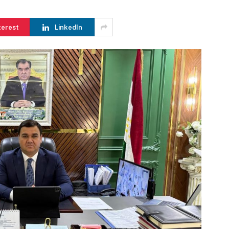
terest
LinkedIn