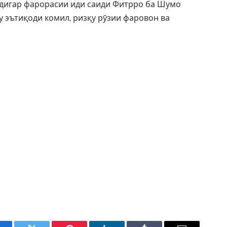
 дигар фарорасии иди саиди Фитрро ба Шумо
у эътиқоди комил, ризқу рӯзии фаровон ва