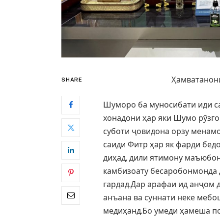
Ҳамватанони
SHARE
Шуморо ба муносибати иди са
хонадони ҳар яки Шумо рӯзго
суботи ҷовидона орзу менам
саиди Фитр ҳар як фарди бед
диҳад, дили ятимону маъюбон
камбизоату бесаробонмонда д
гардад.Дар арафаи ид анҷом д
анъана ва суннати неке мебо
медиҳанд.Бо умеди ҳамеша по