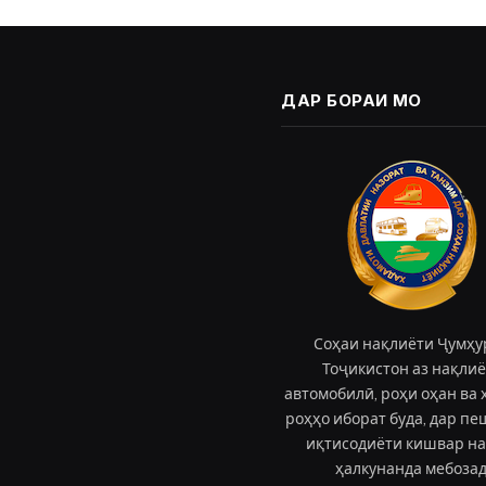
ДАР БОРАИ МО
Соҳаи нақлиёти Ҷумҳу
Тоҷикистон аз нақли
автомобилӣ, роҳи оҳан ва 
роҳҳо иборат буда, дар п
иқтисодиёти кишвар н
ҳалкунанда мебозад