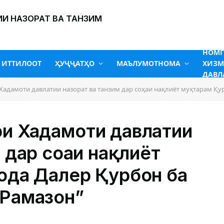
И НАЗОРАТ ВА ТАНЗИМ
НОМ
ИТТИЛООТ
ҲУҶҶАТҲО
МАЪЛУМОТНОМА
ХИЗМ
ДАВЛ
адамоти давлатии назорат ва танзим дар соҳаи нақлиёт муҳтарам Қурбонз
ри Хадамоти давлатии
 дар соҳаи нақлиёт
ода Далер Қурбон ба
 Рамазон”