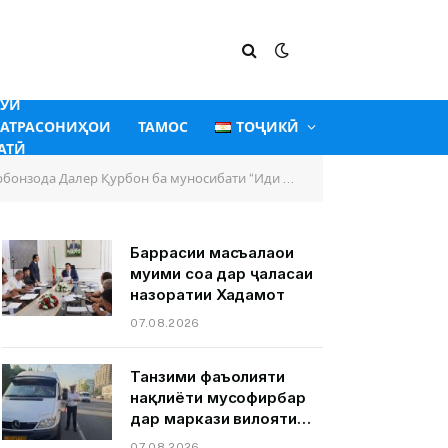
ГӮИ
АТРАСОНИҲОИ
ТАМОС
ТОҶИКӢ
АТӢ
ода Далер Қурбон ба муносибати “Иди Рамазон”
Баррасии масъалаҳои
муҳими соҳа дар ҷаласаи
назоратии Хадамот
07.08.2026
Танзими фаъолияти
нақлиёти мусофирбар
дар маркази вилояти
Суғд шаҳри Хуҷанд.
07.08.2026