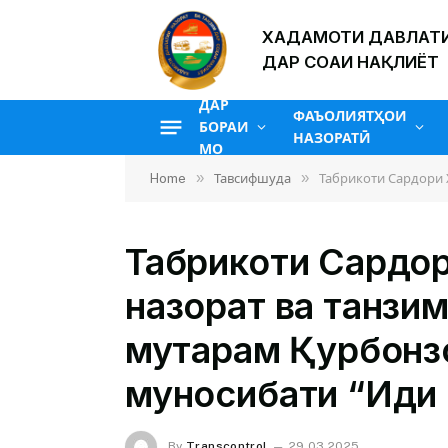
ХАДАМОТИ ДАВЛАТИ
ДАР СОҲАИ НАҚЛИЁТ
ДАР
ФАЪОЛИЯТҲОИ
БОРАИ
НАЗОРАТӢ
МО
»
»
Home
Тавсифшуда
Табрикоти Сардори Х
Табрикоти Сардо
назорат ва танзим
муҳтарам Қурбонз
муносибати “Иди
By
Transcontrol
29.03.2025