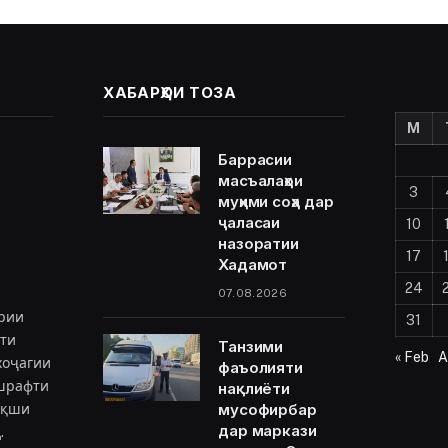
ХАБАРҲОИ ТОЗА
M
Баррасии
масъалаҳои
3
муҳими соҳа дар
ҷаласаи
10
назоратии
17
Хадамот
24
07.08.2026
рии
31
ёти
Танзими
« Feb
A
хоҷагии
фаъолияти
ешрафти
нақлиёти
мусофирбар
ақши
дар маркази
.