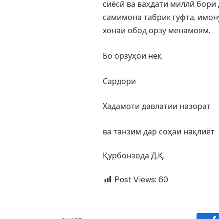
сиёсӣ ва ваҳдати миллӣ бори
самимона табрик гуфта, имон
хонаи обод орзу менамоям.
Бо орзуҳои нек,
Сардори
Хадамоти давлатии назорат
ва танзим дар соҳаи нақлиёт
Қурбонзода Д.Қ.
Post Views:
60