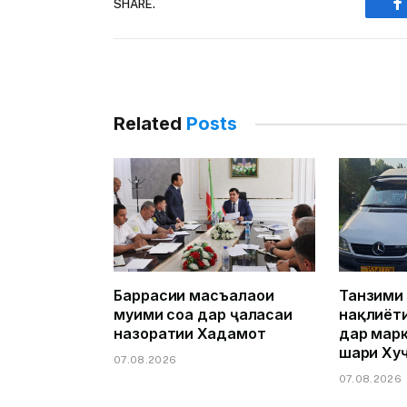
SHARE.
F
Related
Posts
Баррасии масъалаҳои
Танзими
муҳими соҳа дар ҷаласаи
нақлиёт
назоратии Хадамот
дар марк
шаҳри Ху
07.08.2026
07.08.2026