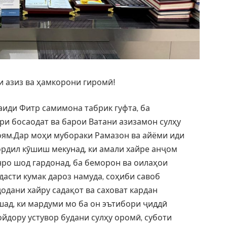
 азиз ва ҳамкорони гиромӣ!
иди Фитр самимона табрик гуфта, ба
ри босаодат ва барои Ватани азизамон сулҳу
оям.Дар моҳи мубораки Рамазон ва айёми иди
ордил кӯшиш мекунад, ки амали хайре анҷом
ро шод гардонад, ба беморон ва оилаҳои
асти кумак дароз намуда, соҳиби савоб
одани хайру садақот ва саховат кардан
шад, ки мардуми мо ба он эътибори ҷиддӣ
йдору устувор будани сулҳу оромӣ, суботи