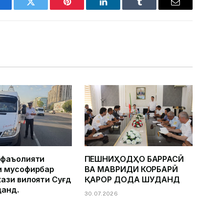
acebook
Twitter
Pinterest
LinkedIn
Tumblr
Email
 фаъолияти
ПЕШНИҲОДҲО БАРРАСӢ
и мусофирбар
ВА МАВРИДИ КОРБАРӢ
ази вилояти Суғд
ҚАРОР ДОДА ШУДАНД
ҷанд.
30.07.2026