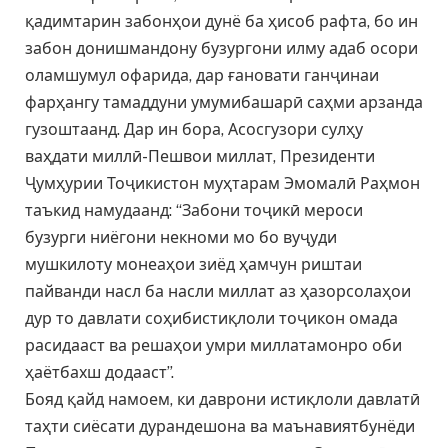
қадимтарин забонҳои дунё ба ҳисоб рафта, бо ин
забон донишмандону бузургони илму адаб осори
оламшумул офарида, дар ғановати ганҷинаи
фарҳангу тамаддуни умумибашарӣ саҳми арзанда
гузоштаанд. Дар ин бора, Асосгузори сулҳу
ваҳдати миллӣ-Пешвои миллат, Президенти
Ҷумҳурии Тоҷикистон муҳтарам Эмомалӣ Раҳмон
таъкид намудаанд: “Забони тоҷикӣ мероси
бузурги ниёгони некноми мо бо вуҷуди
мушкилоту монеаҳои зиёд ҳамчун риштаи
пайванди насл ба насли миллат аз ҳазорсолаҳои
дур то давлати соҳибистиқлоли тоҷикон омада
расидааст ва решаҳои умри миллатамонро оби
ҳаётбахш додааст”.
Бояд қайд намоем, ки даврони истиқлоли давлатӣ
таҳти сиёсати дурандешона ва маънавиятбунёди