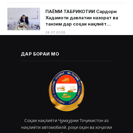
ПАЁМИ ТАБРИКОТИИ Сардори
Хадамоти давлатии назорат ва
танзим дар соҳаи нақлиёт
Қурбонзода Д.Қ.ба муносибати
24.07.2026
Рӯзи кормандони соҳаи нақлиёт
ДАР БОРАИ МО
Соҳаи нақлиёти Ҷумҳурии Тоҷикистон аз
нақлиёти автомобилӣ, роҳи оҳан ва хоҷагии