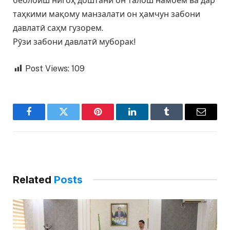
беолоиш нигоҳ доштани он талош намоем ва дар
таҳкими мақому манзалати он ҳамчун забони
давлатӣ саҳм гузорем.
Рӯзи забони давлатӣ муборак!
Post Views:
109
Facebook
Twitter
Pinterest
LinkedIn
Tumblr
Email
Related
Posts