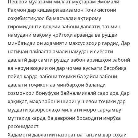
Пешвои муаззами миллат муҳтарам Эмомалӣ
Раҳмон дар кишвари азизамон Тоҷикистони
соҳибистиқлол ба масъалаи эҳтирому
гиромидошти воқеии забони давлатӣ, таъмин
намудани мақому ҷойгоҳи арзанда ва рушди
минбаъдаи он аҳамияти махсус зоҳир гардид. Дар
натиҷаи пайваста амалӣ намудани сиёсати
давлатӣ дар самти рушди забон арзишҳои забонӣ
ва неруи воқеии он дар ҷомеа вусъати бесобиқа
пайдо карда, забони тоҷикӣ ба ҳайси забони
давлати тоҷикон аз минбарҳои баланди
созмонҳои бонуфузи байналмилалӣ садо дод. Дар
ҳақиқат, маҳз забони ширину шевои тоҷикӣ дар
муддати ҳазорсолаҳо миллати моро сарҷамъу
муттаҳид карда, ба даврони босаодати имрӯза
расонидааст.
Хадамоти давлатии назорат ва танзим дар соҳаи