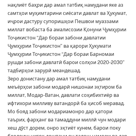
нақлиёт баҳри дар амал татбиқ намудани яке аз
самтҳои муҳимтарини сиёсати давлат ва Ҳукумат,
иҷрои дастуру супоришҳои Пешвои муаззами
миллат вобаста ба амалисозии Қонуни Ҷумҳурии
Тоҷикистон “Дар бораи забони давлатии
Ҷумҳурии Тоҷикистон” ва қарори Ҳукумати
Ҷумҳурии Тоҷикистон “Дар бораи Барномаи
рушди забони давлатӣ барои солҳои 2020-2030”
тадбирҳои зарурӣ меандешад.
Зеро донистану дар амал татбиқ намудани
меъёрҳои забони модарӣ нишонаи эҳтиром ба
миллат, Модар-Ватан, давлати соҳибихтиёр ва
ифтихори милливу ватандорӣ ба ҳисоб меравад.
Мо бояд забони модариамонро дар қатори
таърих, фарҳанг ва тамаддуни миллӣ чун модари
хеш дӯст дорем, онро эҳтиёт кунем, барои поку