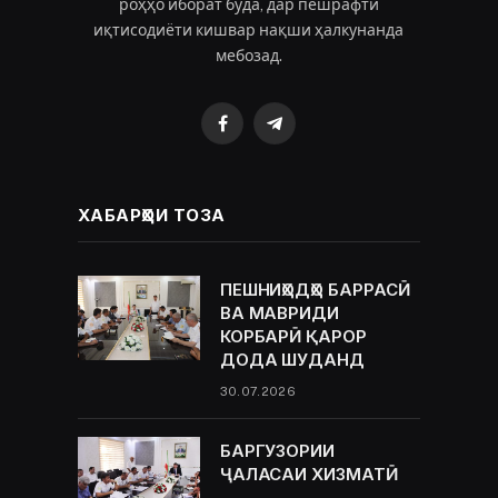
роҳҳо иборат буда, дар пешрафти
иқтисодиёти кишвар нақши ҳалкунанда
мебозад.
Facebook
Telegram
ХАБАРҲОИ ТОЗА
ПЕШНИҲОДҲО БАРРАСӢ
ВА МАВРИДИ
КОРБАРӢ ҚАРОР
ДОДА ШУДАНД
30.07.2026
БАРГУЗОРИИ
ҶАЛАСАИ ХИЗМАТӢ