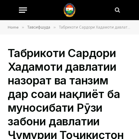
»
»
Home
Тавсифшуда
Табрикоти Сардори Хадамоти давлатии назорат ва танзим дар соҳаи нақлиёт ба муносибати Рӯзи забони давлатии Ҷумҳурии Тоҷикистон
Табрикоти Сардори
Хадамоти давлатии
назорат ва танзим
дар соҳаи нақлиёт ба
муносибати Рӯзи
забони давлатии
Ҷумҳурии Тоҷикистон