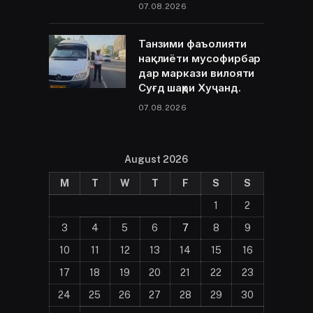
07.08.2026
Танзими фаъолияти
нақлиёти мусофирбар
дар маркази вилояти
Суғд шаҳри Хуҷанд.
07.08.2026
August 2026
M
T
W
T
F
S
S
1
2
3
4
5
6
7
8
9
10
11
12
13
14
15
16
17
18
19
20
21
22
23
24
25
26
27
28
29
30