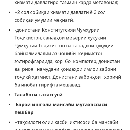
хизмати давлатиро таъмин карда метавонад;
– 2 сол собиқаи хизмати давлатӣ ё 3 сол
собиқаи умумии меҳнатӣ.
-донистани Конститутсияи Ҷумҳурии
Тоҷикистон, санадҳои меъёрии ҳуқуқии
Ҷумҳурии Тоҷикистон ва санадҳои ҳуқуқии
байналмилалии аз ҷониби Тоҷикистон
эътирофгардида, кор бо компютер, донистан
ва риоя намудани қоидаҳои имлои забони
тоҷикӣ ҳатмист. Донистани забонҳои хориҷӣ
ба инобат гирифта мешавад.
Талаботи тахассус
ӣ
Барои иш
ғ
оли мансаби мутахассиси
пешбар:
– таҳсилоти олии касбӣ, ихтисоси ба мансаби