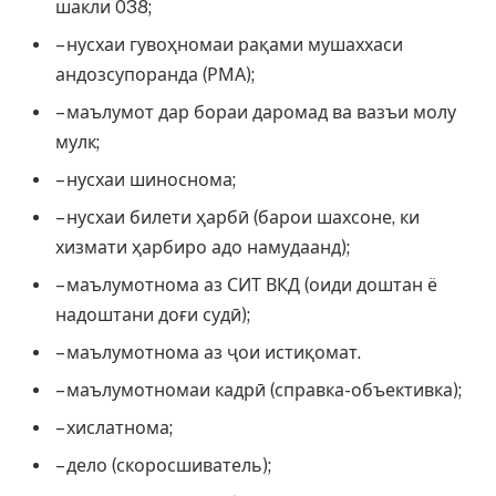
шакли 038;
– нусхаи гувоҳномаи рақами мушаххаси
андозсупоранда (РМА);
– маълумот дар бораи даромад ва вазъи молу
мулк;
– нусхаи шиноснома;
– нусхаи билети ҳарбӣ (барои шахсоне, ки
хизмати ҳарбиро адо намудаанд);
– маълумотнома аз СИТ ВКД (оиди доштан ё
надоштани доғи судӣ);
– маълумотнома аз ҷои истиқомат.
– маълумотномаи кадрӣ (справка-объективка);
– хислатнома;
– дело (скоросшиватель);