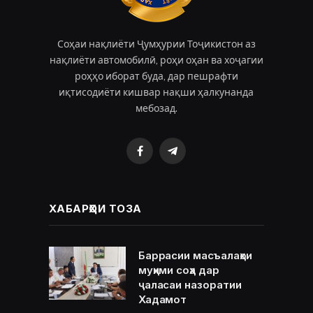
Соҳаи нақлиёти Ҷумҳурии Тоҷикистон аз
нақлиёти автомобилӣ, роҳи оҳан ва хоҷагии
роҳҳо иборат буда, дар пешрафти
иқтисодиёти кишвар нақши ҳалкунанда
мебозад.
Facebook
Telegram
ХАБАРҲОИ ТОЗА
Баррасии масъалаҳои
муҳими соҳа дар
ҷаласаи назоратии
Хадамот