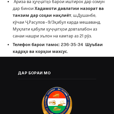
Ариза ва ҳуҷҷатҳо барои иштирок дар озмун
дар бинои
Хадамоти давлатии назорат ва
танзим дар со
ҳ
аи на
қ
лиёт
, ш.Душанбе,
кӯчаи Ҷ.Расулов – 9/3қабул карда мешаванд.
Муҳлати қабули ҳуҷҷатҳои довталабон аз
санаи нашри эълон на камтар аз 21 рӯз.
Телефон барои тамос: 236-35-34 Шуъбаи
кадр
ҳ
о ва кор
ҳ
ои махсус.
ДАР БОРАИ МО