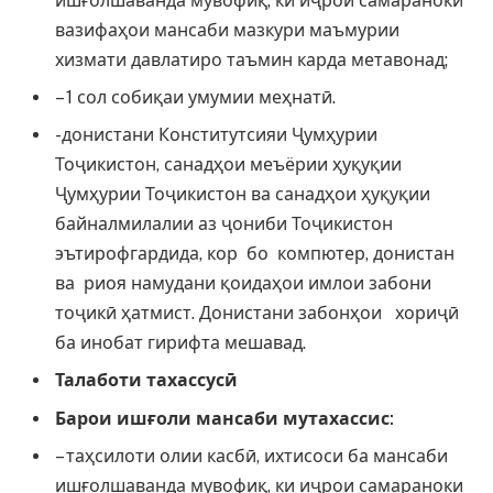
ишғолшаванда мувофиқ, ки иҷрои самараноки
вазифаҳои мансаби мазкури маъмурии
хизмати давлатиро таъмин карда метавонад;
– 1 сол собиқаи умумии меҳнатӣ.
-донистани Конститутсияи Ҷумҳурии
Тоҷикистон, санадҳои меъёрии ҳуқуқии
Ҷумҳурии Тоҷикистон ва санадҳои ҳуқуқии
байналмилалии аз ҷониби Тоҷикистон
эътирофгардида, кор бо компютер, донистан
ва риоя намудани қоидаҳои имлои забони
тоҷикӣ ҳатмист. Донистани забонҳои хориҷӣ
ба инобат гирифта мешавад.
Талаботи тахассус
ӣ
Барои иш
ғ
оли мансаби мутахассис:
– таҳсилоти олии касбӣ, ихтисоси ба мансаби
ишғолшаванда мувофиқ, ки иҷрои самараноки