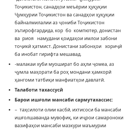
Тоҷикистон, санадҳои меъёрии ҳуқуқии
Ҷумҳурии Тоҷикистон ва санадҳои ҳуқуқии
байналмилалии аз ҷониби Тоҷикистон
эътирофгардида, кор бо компютер, донистан
ва риоя намудани қоидаҳои имлои забони
тоҷикӣ ҳатмист. Донистани забонҳои хориҷӣ
ба инобат гирифта мешавад.
-малакаи хуби муошират бо аҳли ҷомеа, аз
ҷумла маҳорати ба роҳ мондани ҳамкорӣ
ҳангоми татбиқи манфиатҳои давлатӣ.
Талаботи тахассус
ӣ
Барои иш
ғ
оли мансаби сармутахассис:
– таҳсилоти олии касбӣ, ихтисоси ба мансаби
ишғолшаванда мувофиқ, ки иҷрои самароноки
вазифаҳои мансаби мазкури маъмурии