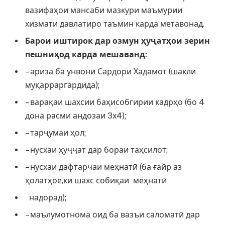
вазифаҳои мансаби мазкури маъмурии
хизмати давлатиро таъмин карда метавонад.
Барои иштирок дар озмун
ҳ
у
ҷ
ат
ҳ
ои зерин
пешни
ҳ
од карда мешаванд:
– ариза ба унвони Сардори Хадамот (шакли
муқарраргардида);
– варақаи шахсии баҳисобгирии кадрҳо (бо 4
дона расми андозаи 3х4);
– тарҷумаи ҳол;
– нусхаи ҳуҷҷат дар бораи таҳсилот;
– нусхаи дафтарчаи меҳнатӣ (ба ғайр аз
ҳолатҳое,ки шахс собиқаи меҳнатӣ
надорад);
– маълумотнома оид ба вазъи саломатӣ дар