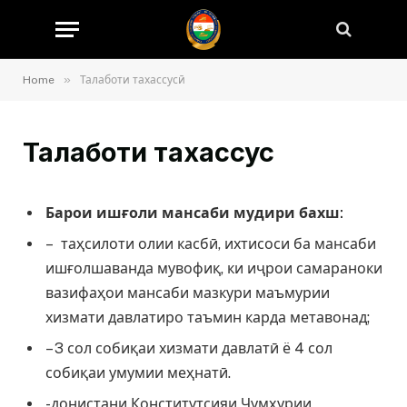
»
Home
Талаботи тахассусӣ
Талаботи тахассусӣ
Барои иш
ғ
оли мансаби мудири бахш:
– таҳсилоти олии касбӣ, ихтисоси ба мансаби
ишғолшаванда мувофиқ, ки иҷрои самараноки
вазифаҳои мансаби мазкури маъмурии
хизмати давлатиро таъмин карда метавонад;
– 3 сол собиқаи хизмати давлатӣ ё 4 сол
собиқаи умумии меҳнатӣ.
-донистани Конститутсияи Ҷумҳурии