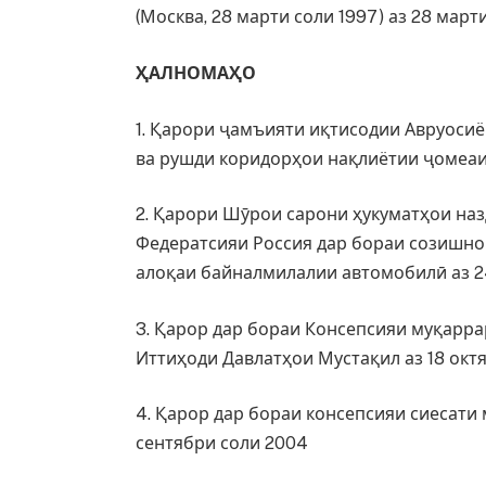
(Москва, 28 марти соли 1997) аз 28 марти
ҲАЛНОМАҲО
1. Қарори ҷамъияти иқтисодии Авруоси
ва рушди коридорҳои нақлиётии ҷомеаи 
2. Қарори Шӯрои сарони ҳукуматҳои на
Федератсияи Россия дар бораи созишно
алоқаи байналмилалии автомобилӣ аз 24
3. Қарор дар бораи Консепсияи муқарр
Иттиҳоди Давлатҳои Мустақил аз 18 окт
4. Қарор дар бораи консепсияи сиесати
сентябри соли 2004