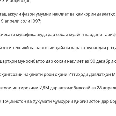
иети роҳи оҳан;
 ташаккули фазои умумии нақлиет ва ҳамкории давлатҳ
 9 апрели соли 1997;
сиесати мувофиқашуда дар соҳаи муайян кардани тарифҳ
зоти техникӣ ва навсозии ҳайати ҳаракаткунандаи роҳи 
шартҳои муносибатҳо дар соҳаи нақлиет аз 30 декабри с
ҳангсозии нақлиети роҳи оҳани Иттиҳоди Давлатҳои Мус
атҳои иштирокчии ИДМ дар автомобилсозӣ аз 28 апрели с
и Тоҷикистон ва Ҳукумати Ҷумҳурии Қирғизистон дар б