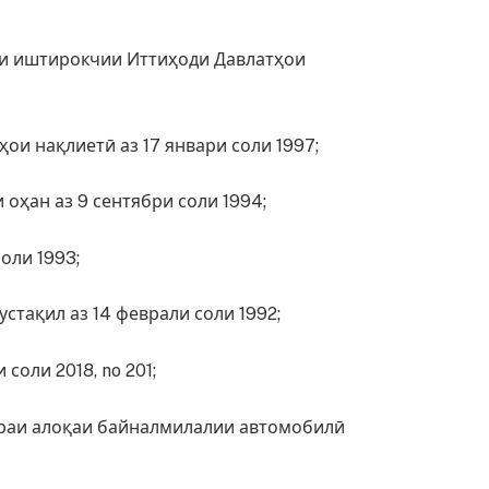
ои иштирокчии Иттиҳоди Давлатҳои
ои нақлиетӣ аз 17 январи соли 1997;
оҳан аз 9 сентябри соли 1994;
оли 1993;
тақил аз 14 феврали соли 1992;
оли 2018, no 201;
ораи алоқаи байналмилалии автомобилӣ