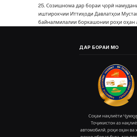
25. Созишнома дар бораи ҷорӣ намудан
иштирокчии Иттиҳоди Давлатҳои Мустақи
байналмилалии боркашонии роҳи оҳан а
ДАР БОРАИ МО
Соҳаи нақлиёти Ҷумҳу
Тоҷикистон аз нақли
автомобилӣ, роҳи оҳан ва 