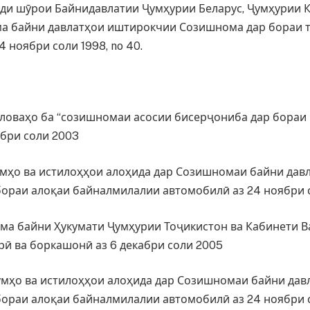
зди шӯрои Байнидавлатии Ҷумҳурии Беларус, Ҷумҳурии Қ
а байни давлатҳои иштирокчии Созишнома дар бораи т
 ноябри соли 1998, no 40.
 иловаҳо ба “созишномаи асосии бисерҷониба дар бораи
ябри соли 2003
умҳо ва истилоҳҳои алоҳида дар Созишномаи байни да
бораи алоқаи байналмилалии автомобилӣ аз 24 ноябри 
ома байни Ҳукумати Ҷумҳурии Тоҷикистон ва Кабинети В
 ва боркашонӣ аз 6 декабри соли 2005
умҳо ва истилоҳҳои алоҳида дар Созишномаи байни да
бораи алоқаи байналмилалии автомобилӣ аз 24 ноябри 