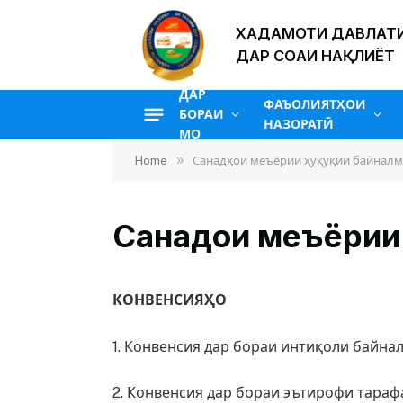
ХАДАМОТИ ДАВЛАТИ
ДАР СОҲАИ НАҚЛИЁТ
ДАР
ФАЪОЛИЯТҲОИ
БОРАИ
НАЗОРАТӢ
МО
»
Home
Санадҳои меъёрии ҳуқуқии байнал
Санадҳои меъёрии
КОНВЕНСИЯҲО
1. Конвенсия дар бораи интиқоли байнал
2. Конвенсия дар бораи эътирофи тара