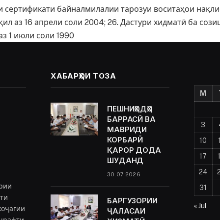
и сертификати байналмилалии тарозуи воситаҳои нақли
л аз 16 апрели соли 2004; 26. Дастури хидматӣ ба соз
з 1 июли соли 1990
ХАБАРҲОИ ТОЗА
M
ПЕШНИҲОДҲО
БАРРАСӢ ВА
3
МАВРИДИ
КОРБАРӢ
10
ҚАРОР ДОДА
17
ШУДАНД
24
30.07.2026
рии
31
ёти
БАРГУЗОРИИ
« Jul
хоҷагии
ҶАЛАСАИ