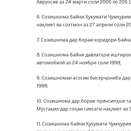
Авруосие аз 24 марти соли 2005 no 205
6. Созишнома байни Ҳукумати Ҷумҳурии 
нақлиет ва сохтмон аз 27 апрели соли 20
7. Созишнома дар бораи коридори байн
8. Созишнома байни давлатҳои иштирок
автомобилӣ аз 24 ноябри соли 1998;
9. Созишномаи асосии бисерҷониба дар 
1998;
10. Созишнома дар бораи принсипҳои т
Мустақил дар соҳаи сиесати нақлиет аз 9
11. Созишнома байни Ҳукумати Ҷумҳурии