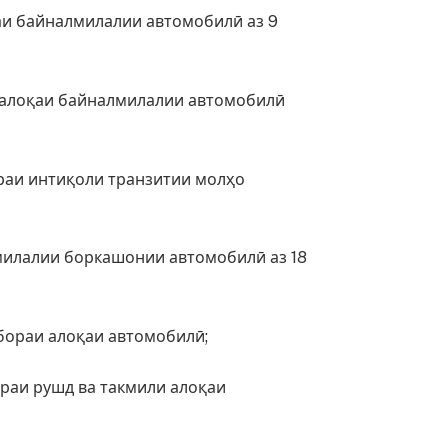
аи байналмилалии автомобилӣ аз 9
и алоқаи байналмилалии автомобилӣ
раи интиқоли транзитии молҳо
милалии боркашонии автомобилӣ аз 18
бораи алоқаи автомобилӣ;
раи рушд ва такмили алоқаи