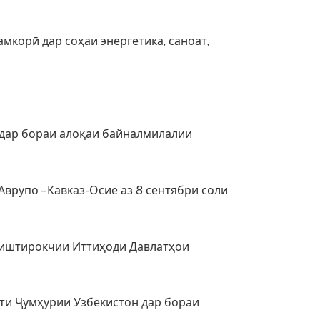
мкорӣ дар соҳаи энергетика, саноат,
 дар бораи алоқаи байналмилалии
рупо – Кавказ-Осие аз 8 сентябри соли
 иштирокчии Иттиҳоди Давлатҳои
ати Ҷумҳурии Узбекистон дар бораи