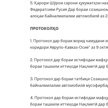
5. Қарори Шӯрои сарони ҳукуматҳои на
Федератсияи Русия Дар бораи созишном
алоқаи байналмилалии автомобилӣ аз 24
ПРОТОКОЛҲО
1. Протокол дар бораи ворид намудани
коридори Аврупо-Кавказ-Осие” аз 9 окт
2. Протокол дар бораи истифодаи мафҳ
бораи ташкили иттиҳоди Нақлиетӣ дар 
3. Протокол дар бораи татбиқи Созишн
байналмилалии автомобилӣ мусофирбарӣ
4. Протокол дар бораи истифодаи мафҳ
бораи ташкили иттиҳоди Нақлиетӣ дар 