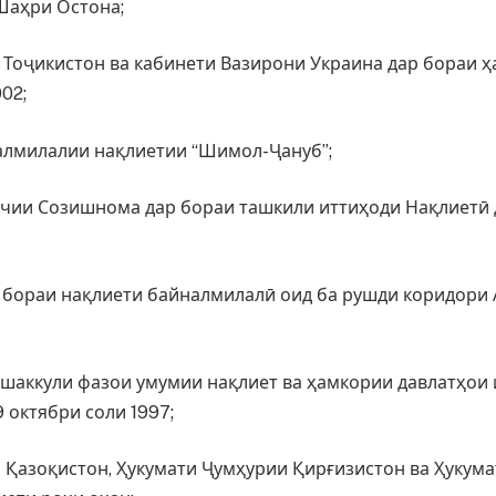
 Шаҳри Остона;
Тоҷикистон ва кабинети Вазирони Украина дар бораи ҳа
02;
алмилалии нақлиетии “Шимол-Ҷануб”;
чии Созишнома дар бораи ташкили иттиҳоди Нақлиетӣ
бораи нақлиети байналмилалӣ оид ба рушди коридори Ав
ашаккули фазои умумии нақлиет ва ҳамкории давлатҳои
 октябри соли 1997;
 Қазоқистон, Ҳукумати Ҷумҳурии Қирғизистон ва Ҳукум