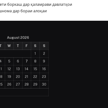
ети боркаш дар қаламрави давлатҳои
ишнома дар бораи алоқаи
August 2026
T
W
T
F
S
S
1
2
4
5
6
7
8
9
11
12
13
14
15
16
18
19
20
21
22
23
25
26
27
28
29
30