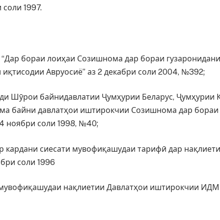
 соли 1997.
ё “Дар бораи лоиҳаи Созишнома дар бораи гузаронидани
иқтисодии Авруосиё” аз 2 декабри соли 2004, №392;
зди Шӯрои байнидавлатии Ҷумҳурии Беларус, Ҷумҳурии 
ма байни давлатҳои иштирокчии Созишнома дар бораи 
 ноябри соли 1998, №40;
ар кардани сиесати мувофиқашудаи тарифӣ дар нақлиет
ябри соли 1996
 мувофиқашудаи нақлиетии Давлатҳои иштирокчии ИДМ б