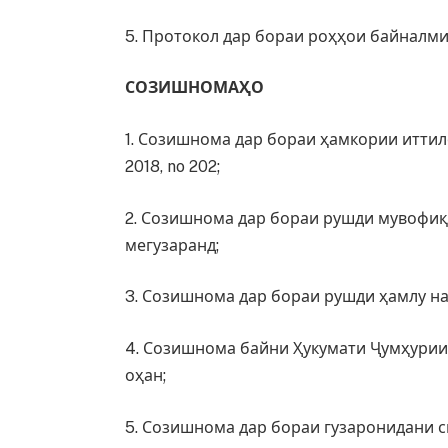
5. Протокол дар бораи роҳҳои байналм
СОЗИШНОМАҲО
1. Созишнома дар бораи ҳамкории итти
2018, no 202;
2. Созишнома дар бораи рушди мувофиқ
мегузаранд;
3. Созишнома дар бораи рушди ҳамлу н
4. Созишнома байни Ҳукумати Ҷумҳурии
оҳан;
5. Созишнома дар бораи гузаронидани 