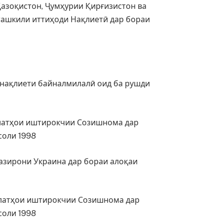
азоқистон, Ҷумҳурии Қирғизистон ва
ашкили иттиҳоди Нақлиетӣ дар бораи
 нақлиети байналмилалӣ оид ба рушди
влатҳои иштирокчии Созишнома дар
соли 1998
азирони Украина дар бораи алоқаи
влатҳои иштирокчии Созишнома дар
соли 1998