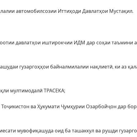
илалии автомобилсозии Иттиҳоди Давлатҳои Мустақил.
лоотии давлатҳои иштирокчии ИДМ дар соҳаи таъмини а
ашудаи гузаргоҳҳои байналмилалии нақлиетӣ, ки аз қ
ақли мултимодалӣ ТРАСЕКА;
 Тоҷикистон ва Ҳукумати Ҷумҳурии Озарбойҷон дар бор
сиесати мувофиқашуда оид ба ташаккул ва рушди гузарг