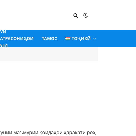
ГӮИ
АТРАСОНИҲОИ
ТАМОС
ТОҶИКӢ
АТӢ
кунии маъмурии қоидаҳои ҳаракати роҳ