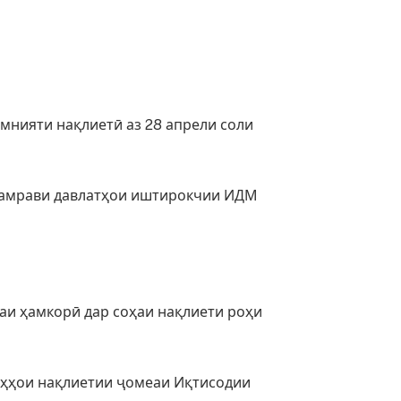
мнияти нақлиетӣ аз 28 апрели соли
аламрави давлатҳои иштирокчии ИДМ
аи ҳамкорӣ дар соҳаи нақлиети роҳи
оҳҳои нақлиетии ҷомеаи Иқтисодии