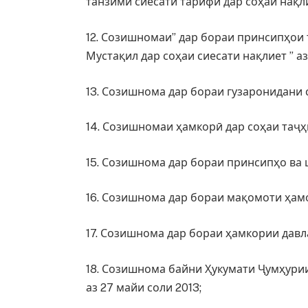
танзими сиесати тарифӣ дар соҳаи нақл
12. Созишномаи” дар бораи принсипҳои
Мустақил дар соҳаи сиесати нақлиет ” аз
13. Созишнома дар бораи гузаронидани 
14. Созишномаи ҳамкорӣ дар соҳаи таҷҳи
15. Созишнома дар бораи принсипҳо ва 
16. Созишнома дар бораи мақомоти ҳамо
17. Созишнома дар бораи ҳамкории давл
18. Созишнома байни Ҳукумати Ҷумҳури
аз 27 майи соли 2013;