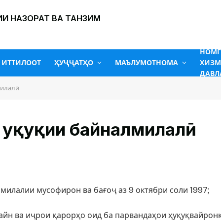
И НАЗОРАТ ВА ТАНЗИМ
НОМ
ИТТИЛООТ
ҲУҶҶАТҲО
МАЪЛУМОТНОМА
ХИЗМ
ДАВЛ
милалӣ
 ҳуқуқии байналмилалӣ
милалии мусофирон ва бағоҷ аз 9 октябри соли 1997;
файн ва иҷрои қарорҳо оид ба парвандаҳои ҳуқуқвайрон