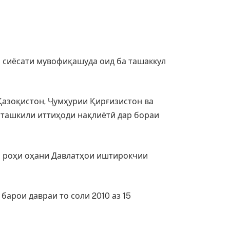
 сиёсати мувофиқашуда оид ба ташаккул
Қазоқистон, Ҷумҳурии Қирғизистон ва
ташкили иттиҳоди нақлиётӣ дар бораи
и роҳи оҳани Давлатҳои иштирокчии
арои давраи то соли 2010 аз 15